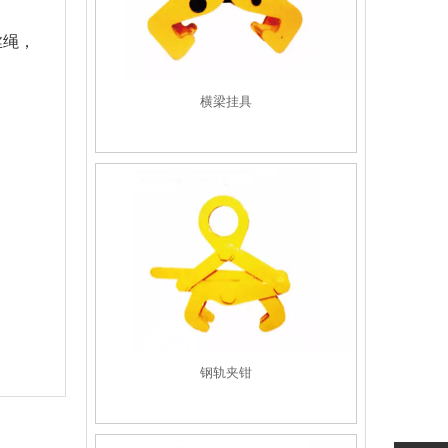
丝绳，
横梁挂具
钢轨夹钳