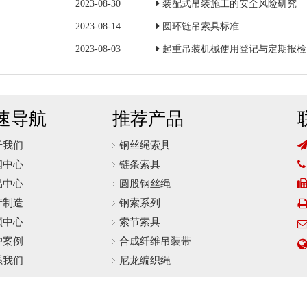
2023-08-30
装配式吊装施工的安全风险研究
2023-08-14
圆环链吊索具标准
2023-08-03
起重吊装机械使用登记与定期报检
速导航
推荐产品
于我们
钢丝绳索具
闻中心
链条索具

品中心
圆股钢丝绳
产制造
钢索系列
频中心
索节索具
户案例
合成纤维吊装带
系我们
尼龙编织绳