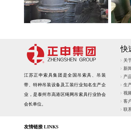
快
关
新
江苏正申索具集团是全国吊索具、吊装
产
带、特种吊装设备及工装行业知名生产企
生
视
业，是泰州市高港区绳网吊索具行业协会
客
会长单位。
联
友情链接 LINKS