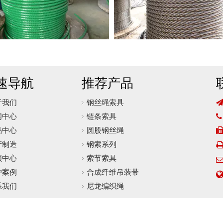
速导航
推荐产品
于我们
钢丝绳索具
闻中心
链条索具

品中心
圆股钢丝绳
产制造
钢索系列
频中心
索节索具
户案例
合成纤维吊装带
系我们
尼龙编织绳