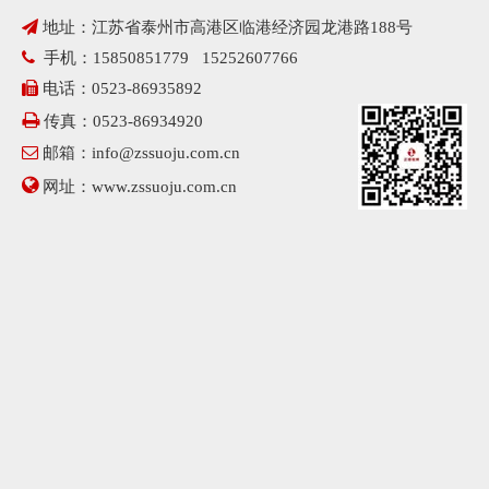
免费获取产品报价

地址：江苏省泰州市高港区临港经济园龙港路188号
我们的工作人员将会在24小时之内联系您，如果需要其他

手机：15850851779 15252607766
服务，欢迎拨打 服务热线：15850851779。

电话：0523-86935892

传真：0523-86934920
产品咨询

邮箱：
info@zssuoju.com.cn

网址：
www.zssuoju.com.cn
姓 名
电子邮件
公司名称
*
电 话
*