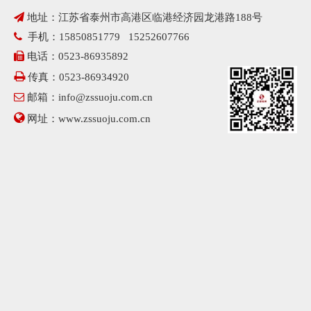
9、柔性吊装带外表面精细，平滑的物体不会造成损伤，对易损物

地址：江苏省泰州市高港区临港经济园龙港路188号
体不会造成损伤
10、轻便柔软，在狭小的空间也易使用。

手机：15850851779 15252607766
11、最大负荷0.5-500吨，有效长度0.5-80米

电话：0523-86935892
12、符合中国行业标准JB／T8521-2007

传真：0523-86934920
13、柔性吊装带的弹性伸长较小，工作载荷下 < 2%，断裂载荷下

邮箱：
info@zssuoju.com.cn
<12% 14、使用的温度范围—40℃—180℃ 15、可附加抗磨保

网址：
www.zssuoju.com.cn
护套及防切断保护套。
四、
柔性吊装带厂家介绍
江苏正申索具有限公司是集研制、开发、生产为一体的专业生产
厂家，主要产品有各种规格型号钢丝绳、
钢丝绳索具
、尼龙绳吊索
具、特种纤维柔性吊装带系列、扁平吊带系列、安全网系列、安全
带系列、起重链条系列、横梁吊具系列、冶金夹具系列以及三动工
具系列。产品广泛应用于冶金、机械、铁道、石化、港口、电力、
汽车、航空、建筑等领域。