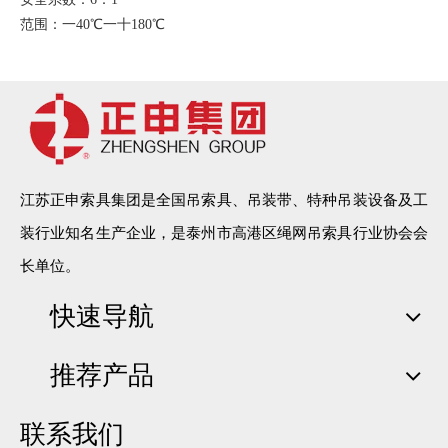
范围：一40℃一十180℃
延伸度：极限工作伸率<2% 破断延伸率<12%
执行标准：JB/T8521-2007
三、柔性吊装带的优点
1、适用于圆环形物体的吊装
2、强度重量比较高
江苏正申索具集团是全国吊索具、吊装带、特种吊装设备及工
3、柔性吊带的吊装方式多且吊装带受力均匀，从而使吊装带的工
装行业知名生产企业，是泰州市高港区绳网吊索具行业协会会
作寿命更长
长单位。
4、吊装方式多，也可以用于拖拉被吊物
5、可附加抗磨及防切断保护套
快速导航
6、不导电，无触电危险
7、柔性封装回环吊带是采用100％PES制成，内部承载芯采用无极
推荐产品
环绕以构成循环状100％PES织成不受力的套管对承载芯加以保
护。
8、特别适用于圆环形物体的吊装。
联系我们