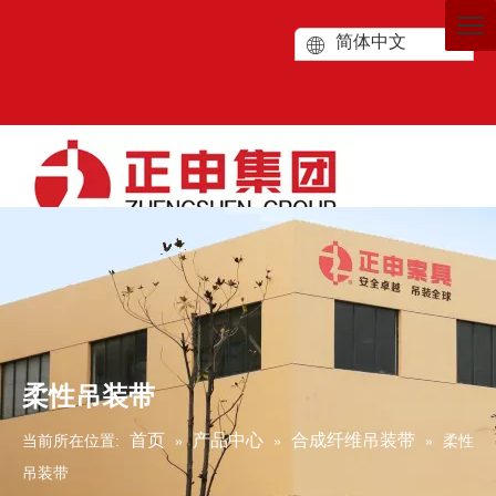
简体中文
柔性吊装带
首页
产品中心
合成纤维吊装带
当前所在位置:
»
»
»
柔性
吊装带