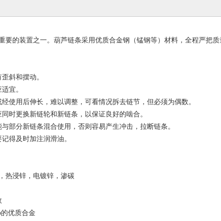
要的装置之一。葫芦链条采用优质合金钢（锰钢等）材料，全程严把质量
有歪斜和摆动。
应适宜。
或经使用后伸长，难以调整，可看情况拆去链节，但必须为偶数。
应同时更换新链轮和新链条，以保证良好的啮合。
能与部分新链条混合使用，否则容易产生冲击，拉断链条。
要记得及时加注润滑油。
，热浸锌，电镀锌，渗碳
数
o的优质合金