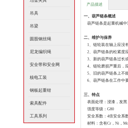
冶金夹具
产品描述
吊具
一、葫芦链条概述
葫芦链条是起重机械中重
吊梁
二、维护与保养
圆股钢丝绳
1、链轮装在轴上应没
尼龙编织绳
2、葫芦链条的松紧度
3、新的葫芦链条过长
安全带和安全网
4、链轮磨损严重后，
5、旧的葫芦链条上不
核电工装
6、葫芦链条在工作中
钢板起重钳
三、特点
表面处理：浸漆，发黑
索具配件
强度等级：G80
工具系列
安全系数：4倍安全系
材料：含有Cr，Ni，M