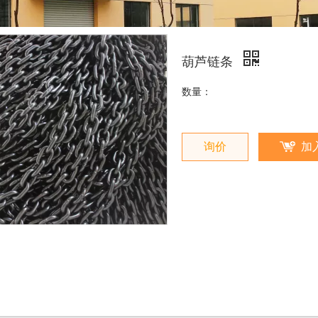
葫芦链条
数量：
询价
加