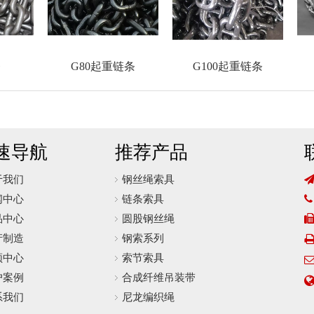
条
G80起重链条
G100起重链条
速导航
推荐产品
于我们
钢丝绳索具
闻中心
链条索具

品中心
圆股钢丝绳
产制造
钢索系列
频中心
索节索具
户案例
合成纤维吊装带
系我们
尼龙编织绳