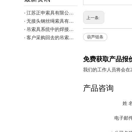
江苏正申索具有限公司 中核二二海南昌江核电3号机组钢衬里模块一成功吊装
上一条:
无接头钢丝绳索具有更高的强度和更好的耐磨性
吊索具系统中的焊接技术
葫芦链条
客户采购回去的吊索具如何进行检验
免费获取产品报
我们的工作人员将会在24
产品咨询
姓 
电子邮