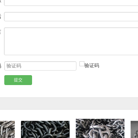
称
话
言
码
提交