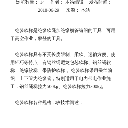
浏览数量：
14
作者： 本站编辑 发布时间：
2018-06-29 来源：
本站
["wechat","weibo","qzone","douban","email"]
绝缘软梯是绝缘软绳加绝缘横管编织的工具，可用
于高空作业，攀登的工具。
copyright by:www.zssuoju.com.cn
绝缘软梯具有不受长度限制、柔软、运输方便、使
用轻巧等特点，有钢丝绳尼龙包芯软梯、钢丝绳软
梯、绝缘软梯、带防护软梯 。绝缘软梯采用蚕丝编
织、上下管为绝缘管，特别适用于电力带电作业施
工，钢丝绳梯拉力500kg、绝缘软梯拉力300kg。
绝缘软梯各种规格比较技术阐述：