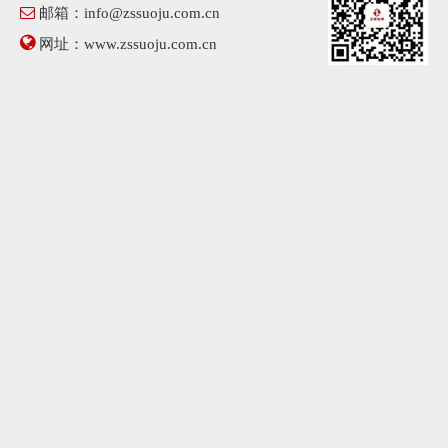

邮箱：
info@zssuoju.com.cn

网址：
www.zssuoju.com.cn