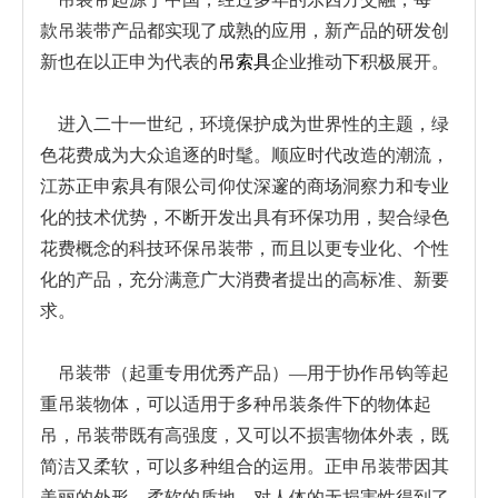
款吊装带产品都实现了成熟的应用，新产品的研发创
新也在以正申为代表的
吊索具
企业推动下积极展开。
copyright by:www.zssuoju.com.cn
进入二十一世纪，环境保护成为世界性的主题，绿
色花费成为大众追逐的时髦。顺应时代改造的潮流，
江苏正申索具有限公司仰仗深邃的商场洞察力和专业
化的技术优势，不断开发出具有环保功用，契合绿色
花费概念的科技环保吊装带，而且以更专业化、个性
化的产品，充分满意广大消费者提出的高标准、新要
求。
吊装带（起重专用优秀产品）—用于协作吊钩等起
重吊装物体，可以适用于多种吊装条件下的物体起
吊，吊装带既有高强度，又可以不损害物体外表，既
简洁又柔软，可以多种组合的运用。正申吊装带因其
美丽的外形，柔软的质地、对人体的无损害性得到了