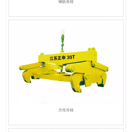
钢轨夹钳
方坯吊钳