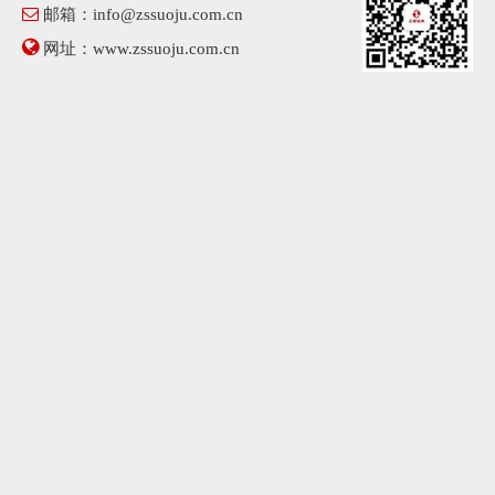

邮箱：
info@zssuoju.com.cn

网址：
www.zssuoju.com.cn