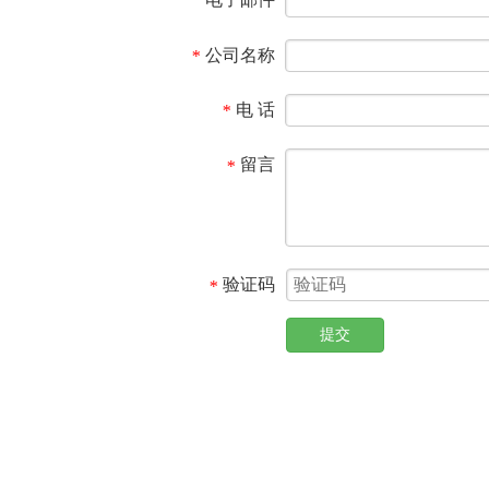
公司名称
*
电 话
*
留言
*
验证码
*
提交