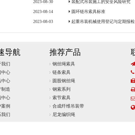
2023-08-30
装配式吊装施工的安全风险研究
2023-08-14
圆环链吊索具标准
2023-08-03
起重吊装机械使用登记与定期报检
速导航
推荐产品
于我们
钢丝绳索具
闻中心
链条索具

品中心
圆股钢丝绳
产制造
钢索系列
频中心
索节索具
户案例
合成纤维吊装带
系我们
尼龙编织绳