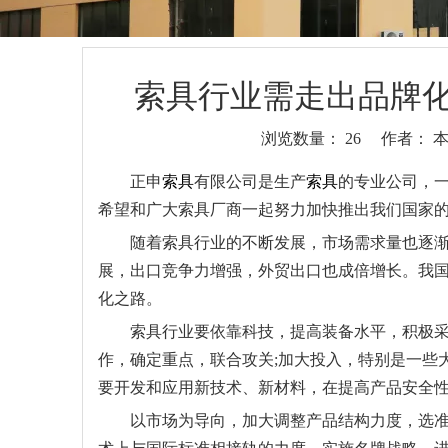
索具行业需走出品牌化
浏览数量：
26
作者： 本站
["wechat","weibo","qzone","douban","email"]
正申
索具
有限公司是生产
索具
的专业公司，
希望和广大索具厂商一起努力加快推出我们国家
随着索具行业的不断发展，市场需求量也逐渐增
展，出口竞争力增强，外贸出口也成倍增长。我
化之路。
索具行业要依靠科技，提高装备水平，积极采用
作，确定重点，联合攻关;加大投入，特别是一些
要开发和应用新技术、新材料，在提高产品安全
以市场为导向，加大调整产品结构力度，选准切