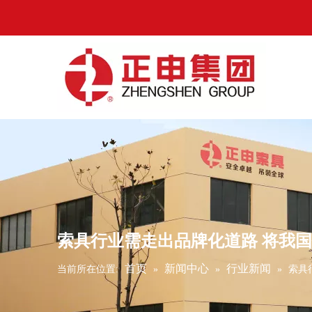
索具行业需走出品牌化道路 将我
首页
新闻中心
行业新闻
当前所在位置:
»
»
»
索具