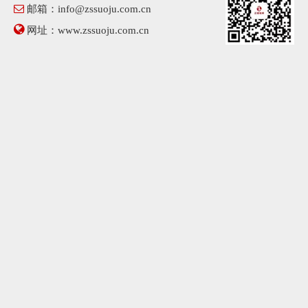

邮箱：
info@zssuoju.com.cn

网址：
www.zssuoju.com.cn