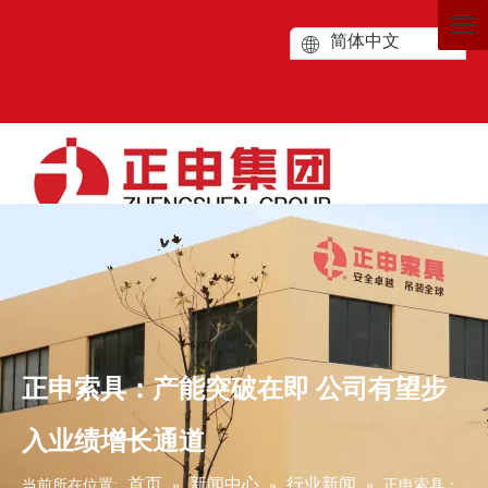
简体中文
正申索具：产能突破在即 公司有望步
入业绩增长通道
首页
新闻中心
行业新闻
当前所在位置:
»
»
»
正申索具：