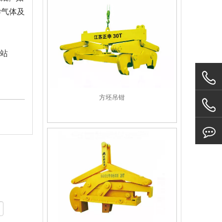
学气体及
站
方坯吊钳