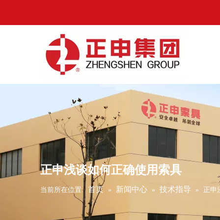
正申浅谈如何正确使用索具
首页
新闻中心
技术指导
当前所在位置:
»
»
»
正申