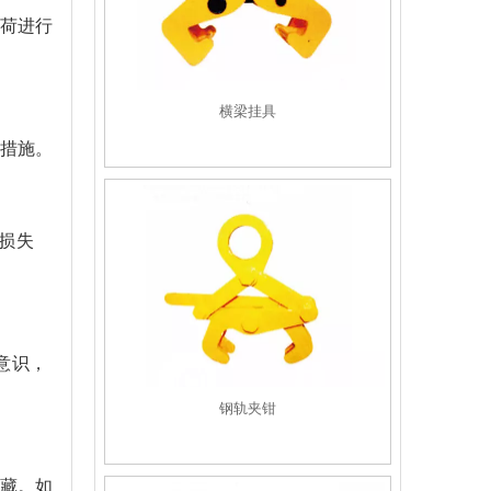
荷进行
横梁挂具
措施。
损失
意识，
钢轨夹钳
藏。如