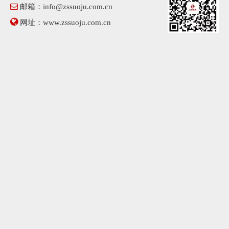

邮箱：
info@zssuoju.com.cn

网址：
www.zssuoju.com.cn