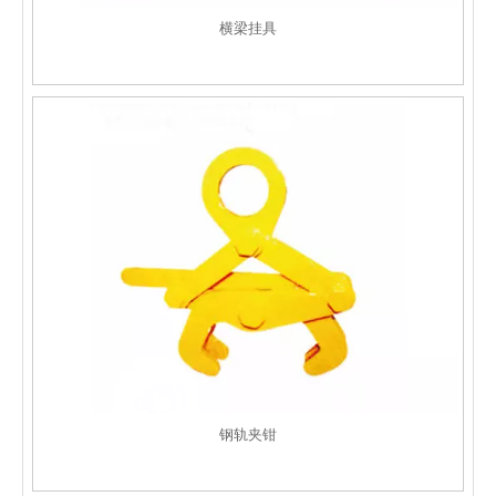
横梁挂具
钢轨夹钳