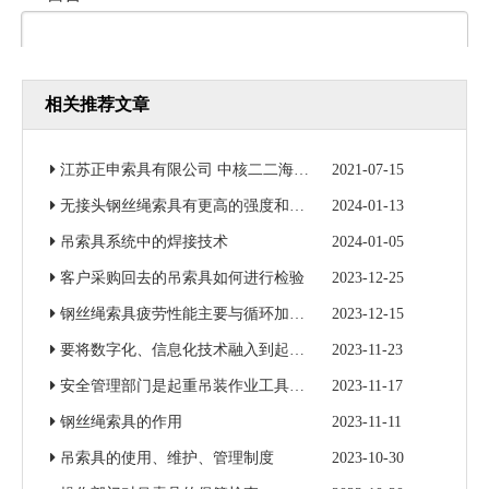
相关推荐文章
验证码
*
江苏正申索具有限公司 中核二二海南昌江核电3号机组钢衬里模块一成功吊装
2021-07-15
无接头钢丝绳索具有更高的强度和更好的耐磨性
2024-01-13
提交
吊索具系统中的焊接技术
2024-01-05
客户采购回去的吊索具如何进行检验
2023-12-25
新闻分类
钢丝绳索具疲劳性能主要与循环加载次数和加载力有关
2023-12-15
要将数字化、信息化技术融入到起重吊装作业当中
2023-11-23
推荐产品
安全管理部门是起重吊装作业工具的归口监督管理部门
2023-11-17
钢丝绳索具的作用
2023-11-11
吊索具的使用、维护、管理制度
2023-10-30