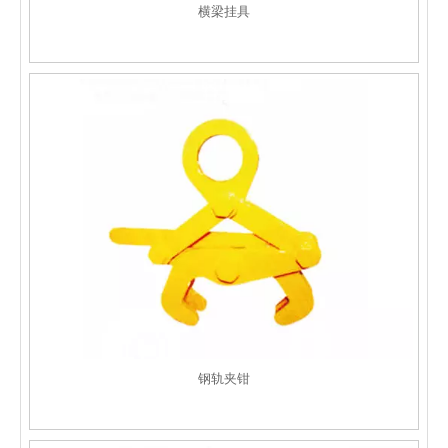
横梁挂具
钢轨夹钳