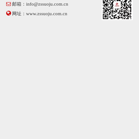

邮箱：
info@zssuoju.com.cn

网址：
www.zssuoju.com.cn