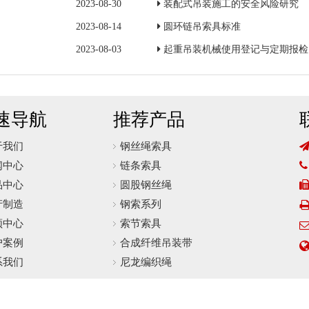
2023-08-30
装配式吊装施工的安全风险研究
2023-08-14
圆环链吊索具标准
2023-08-03
起重吊装机械使用登记与定期报检
速导航
推荐产品
于我们
钢丝绳索具
闻中心
链条索具

品中心
圆股钢丝绳
产制造
钢索系列
频中心
索节索具
户案例
合成纤维吊装带
系我们
尼龙编织绳