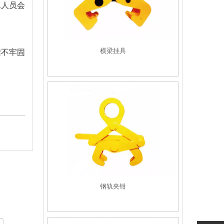
工人员会
横梁挂具
结不牢固
钢轨夹钳