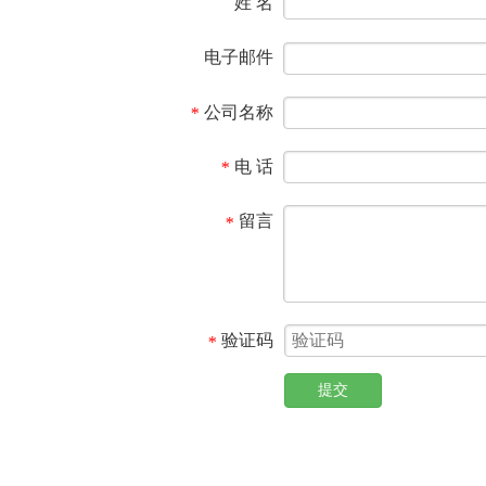
姓 名
电子邮件
公司名称
*
电 话
*
留言
*
验证码
*
提交