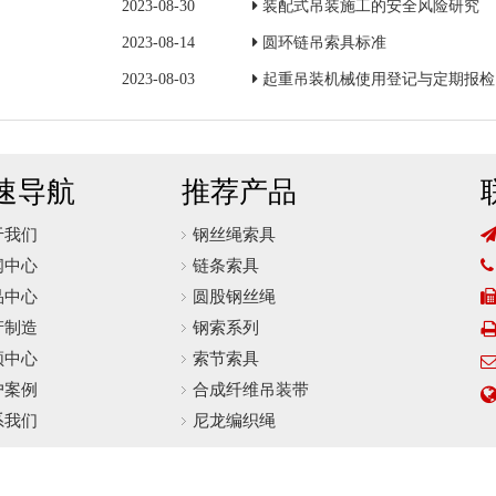
2023-08-30
装配式吊装施工的安全风险研究
2023-08-14
圆环链吊索具标准
2023-08-03
起重吊装机械使用登记与定期报检
速导航
推荐产品
于我们
钢丝绳索具
闻中心
链条索具

品中心
圆股钢丝绳
产制造
钢索系列
频中心
索节索具
户案例
合成纤维吊装带
系我们
尼龙编织绳