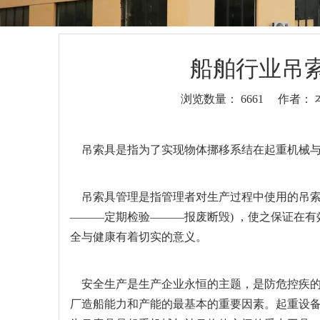
船舶行业吊
浏览数量：
6661
作者： 本
["wechat","weibo","qzone","douban","email"]
吊索具
是指为了实现物体挪移系结在起重机械
吊索具管理是指管理者对生产过程中使用的吊索具
———定期检验———报废断毁) ，使之保证在
全与健康有着切实的意义。
安全生产是生产企业永恒的主题，是防危控疾的
厂造船能力和产能的最基本的重要因素。起重设