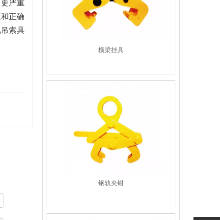
，更严重
查和正确
视吊索具
横梁挂具
钢轨夹钳