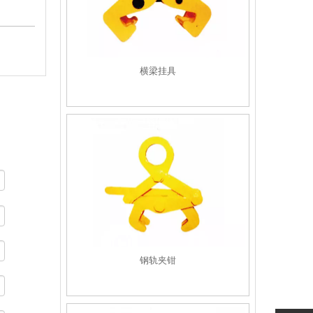
横梁挂具
钢轨夹钳