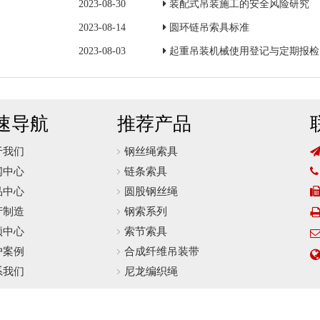
2023-08-30
装配式吊装施工的安全风险研究
2023-08-14
圆环链吊索具标准
2023-08-03
起重吊装机械使用登记与定期报检
速导航
推荐产品
于我们
钢丝绳索具
闻中心
链条索具

品中心
圆股钢丝绳
产制造
钢索系列
频中心
索节索具
户案例
合成纤维吊装带
系我们
尼龙编织绳