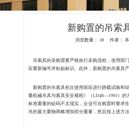
新购置的吊索
浏览数量：
38
作者： 本站
["wechat","weibo","qzone","douban","email"]
吊索具
的采购需要严格执行采购流程，使用部
应重新编号并粘贴标识。此外，新购置的吊索具
新购置的吊索具初次使用前应进行静载试验和动
重机械吊具与索具安全规程》（LD48—1993
标准重量的砝码不太现实，企业可在购置时要求
吊的最大重物再略增加部分重量，然后按上述方